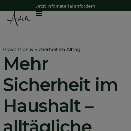
Jetzt Infomaterial anfordern
Vorteile
Shop
Preise
Prävention & Sicherheit im Alltag
Mehr
Adele-App
Mehr Erfahren
Sicherheit im
Kontakt
Haushalt –
alltägliche