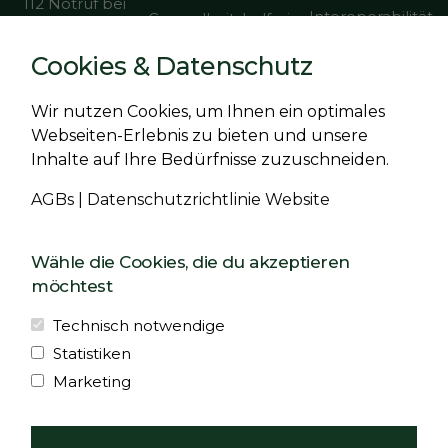
112 Notruf bei
Interoperabilität
Gesundheitshelferin
lebensbedrohlichen
Presse
ADELE Blutdruck
Situationen
Cookies & Datenschutz
Karriere
A0007
116 117 ärztlicher
Häufig gestellte
Gesundheitshelferin
Bereitschaftsdienst
Wir nutzen Cookies, um Ihnen ein optimales
Fragen
ADELE
bei nicht
Webseiten-Erlebnis zu bieten und unsere
Kontakt
Herzinsuffizienz
unmittelbar
Inhalte auf Ihre Bedürfnisse zuzuschneiden.
Vertrag
A0008
lebensbedrohlichen
widerrufen
Situationen
AGBs
|
Datenschutzrichtlinie Website
Weitere
0800 111 0 111
Anwendungsfäll
Telefonseelsorge
Wähle die Cookies, die du akzeptieren
e
bei Sorgen,
möchtest
Klinische Studien
Nöten und
Krisen
Technisch notwendige
Statistiken
Die auf dieser Seite verwendeten Bilder wurden teilweise
Marketing
mithilfe von KI erstellt.
ADELE