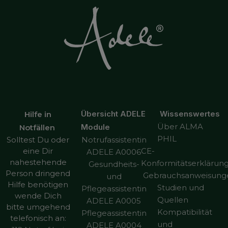
Übersicht ADELE
Wissenswertes
Hilfe in
Über ALMA
Module
Notfällen
PHIL
Notrufassistentin
Solltest Du oder
CE-
eine Dir
ADELE A0006
nahestehende
Konformitätserklärun
Gesundheits-
Person dringend
Gebrauchsanweisung
und
Hilfe benötigen
Studien und
Pflegeassistentin
wende Dich
Quellen
ADELE A0005
bitte umgehend
Kompatibilität
Pflegeassistentin
telefonisch an:
und
ADELE A0004