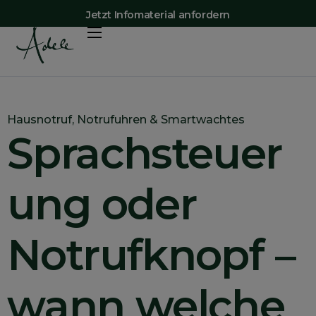
Jetzt Infomaterial anfordern
Vorteile
Shop
Preise
Hausnotruf
,
Notrufuhren & Smartwachtes
Sprachsteuer
Adele-App
Mehr Erfahren
ung oder
Kontakt
Notrufknopf –
wann welche