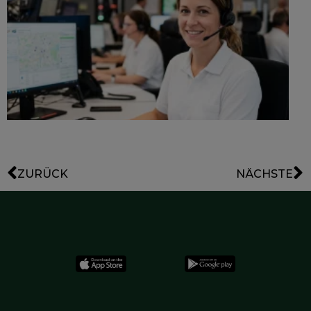
g
G
e
ZURÜCK
NÄCHSTE