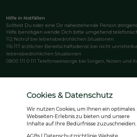
Hilfe in Notfällen
Solltest Du oder eine Dir nahestehende Person dringen
Hilfe benötigen wende Dich bitte umgehend telefonisch
112 Notruf bei lebensbedrohlichen Situationen
116 117 ärztlicher Bereitschaftsdienst bei nicht unmittelb
lebensbedrohlichen Situationen
0800 111 0 111 Telefonseelsorge bei Sorgen, Nöten und K
Cookies & Datenschutz
Die auf dieser Seite verwendeten Bilder wurden teilweise mi
Wir nutzen Cookies, um Ihnen ein optimales
Webseiten-Erlebnis zu bieten und unsere
Inhalte auf Ihre Bedürfnisse zuzuschneiden.
AGBs
|
Datenschutzrichtlinie Website