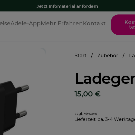
Jetzt Infomaterial anfordern
Kos
eise
Adele-App
Mehr Erfahren
Kontakt
te
Start
/
Zubehör
/ Lad
Ladeger
15,00
€
zzgl.
Versand
Lieferzeit: ca. 3-4 Werktag