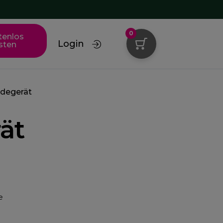
0
tenlos
Login
sten
egerät
ät
e