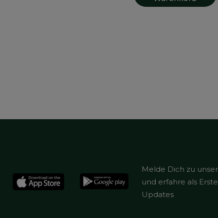
Melde Dich zu unse
und erfahre als Ers
Updates