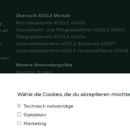
Übersicht ADELE Module
Notrufassistentin ADELE A0006
d
Gesundheits- und Pflegeassistentin ADELE A0005
 an:
Pflegeassistentin ADELE A0004
Gesundheitshelferin ADELE Blutdruck A0007
ar
Gesundheitshelferin ADELE Herzinsuffizienz A0008
risen
Weitere Anwendungsfälle
Klinische Studien
Wähle die Cookies, die du akzeptieren möchte
thilfe von KI erstellt.
Technisch notwendige
Statistiken
ADELE Kundendienst
Marketing
support@almaphil.de
+49 7321 22 9 22