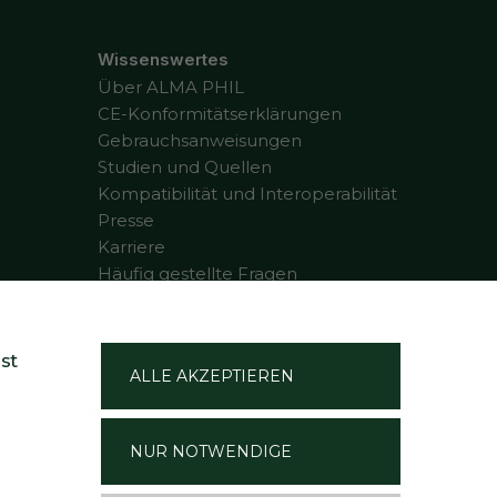
Wissenswertes
Über ALMA PHIL
CE-Konformitätserklärungen
Gebrauchsanweisungen
Studien und Quellen
Kompatibilität und Interoperabilität
Presse
Karriere
Häufig gestellte Fragen
Kontakt
Vertrag widerrufen
st
ALLE AKZEPTIEREN
NUR NOTWENDIGE