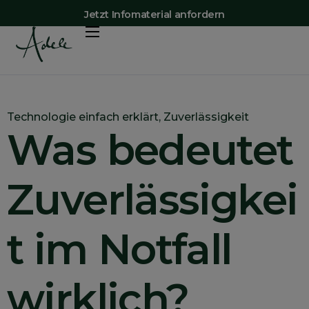
Jetzt Infomaterial anfordern
Vorteile
Shop
Preise
Technologie einfach erklärt
,
Zuverlässigkeit
Was bedeutet
Adele-App
Mehr Erfahren
Zuverlässigkei
Kontakt
t im Notfall
wirklich?