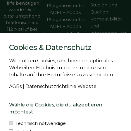
Hilfe benötigen
Studien und
Pflegeassistentin
wende Dich
Quellen
ADELE A0005
bitte umgehend
Kompatibilität
Pflegeassistentin
telefonisch an:
und
ADELE A0004
112 Notruf bei
Interoperabilität
Gesundheitshelferin
lebensbedrohlichen
Presse
ADELE Blutdruck
Situationen
Cookies & Datenschutz
Karriere
A0007
116 117 ärztlicher
Häufig gestellte
Gesundheitshelferin
Bereitschaftsdienst
Wir nutzen Cookies, um Ihnen ein optimales
Fragen
ADELE
bei nicht
Webseiten-Erlebnis zu bieten und unsere
Kontakt
Herzinsuffizienz
unmittelbar
Inhalte auf Ihre Bedürfnisse zuzuschneiden.
Vertrag
A0008
lebensbedrohlichen
widerrufen
Situationen
AGBs
|
Datenschutzrichtlinie Website
Weitere
0800 111 0 111
Anwendungsfäll
Telefonseelsorge
Wähle die Cookies, die du akzeptieren
e
bei Sorgen,
möchtest
Klinische Studien
Nöten und
Krisen
Technisch notwendige