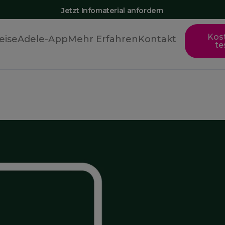
Jetzt Infomaterial anfordern
Kos
eise
Adele-App
Mehr Erfahren
Kontakt
te