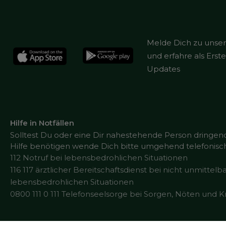
Melde Dich zu unse
und erfahre als Ers
Updates
Hilfe in Notfällen
Solltest Du oder eine Dir nahestehende Person dringen
Hilfe benötigen wende Dich bitte umgehend telefonisch
112 Notruf bei lebensbedrohlichen Situationen
116 117 ärztlicher Bereitschaftsdienst bei nicht unmittelb
lebensbedrohlichen Situationen
0800 111 0 111 Telefonseelsorge bei Sorgen, Nöten und K