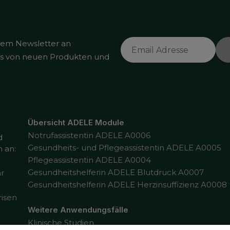
rem Newsletter an
tes von neuen Produkten und
Übersicht ADELE Module
Notrufassistentin ADELE A0006
d
Gesundheits- und Pflegeassistentin ADELE A0005
 an:
Pflegeassistentin ADELE A0004
Gesundheitshelferin ADELE Blutdruck A0007
ar
Gesundheitshelferin ADELE Herzinsuffizienz A0008
risen
Weitere Anwendungsfälle
Klinische Studien