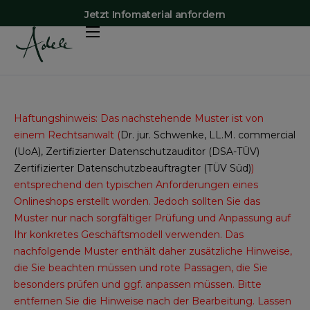
Jetzt Infomaterial anfordern
Vorteile
Shop
Preise
Haftungshinweis: Das nachstehende Muster ist von
einem Rechtsanwalt (
Dr. jur. Schwenke, LL.M. commercial
Adele-App
(UoA), Zertifizierter Datenschutzauditor (DSA-TÜV)
Zertifizierter Datenschutzbeauftragter (TÜV Süd)
)
Mehr Erfahren
entsprechend den typischen Anforderungen eines
Kontakt
Onlineshops erstellt worden. Jedoch sollten Sie das
Muster nur nach sorgfältiger Prüfung und Anpassung auf
Ihr konkretes Geschäftsmodell verwenden. Das
nachfolgende Muster enthält daher zusätzliche Hinweise,
die Sie beachten müssen und rote Passagen, die Sie
besonders prüfen und ggf. anpassen müssen. Bitte
entfernen Sie die Hinweise nach der Bearbeitung. Lassen